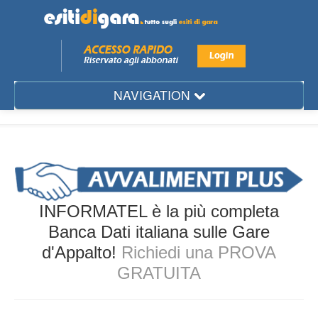
NAVIGATION
Mese
Regione
Provincia
Città
INFORMATEL è la più completa
Settore
Banca Dati italiana sulle Gare
d'Appalto!
Richiedi una PROVA
Ente
GRATUITA
Aggiudicatario
Gare d'Appalto...