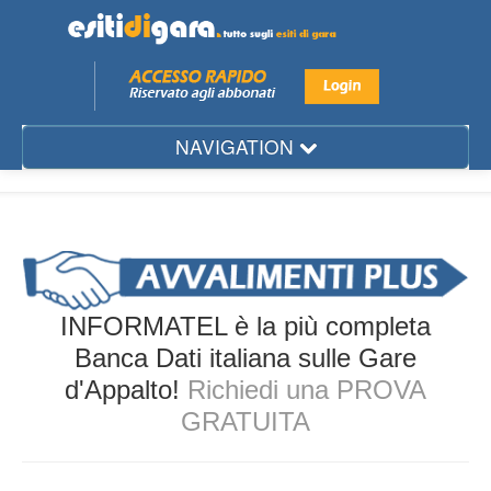
NAVIGATION
Mese
Regione
Provincia
Città
INFORMATEL è la più completa
Settore
Banca Dati italiana sulle Gare
d'Appalto!
Richiedi una PROVA
Ente
GRATUITA
Aggiudicatario
Gare d'Appalto...