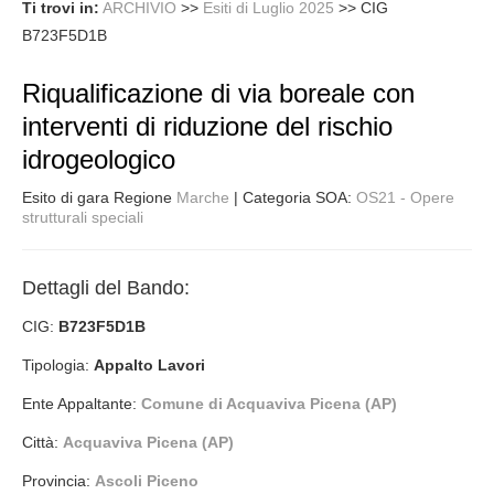
Ti trovi in:
ARCHIVIO
>>
Esiti di Luglio 2025
>>
CIG
B723F5D1B
Riqualificazione di via boreale con
interventi di riduzione del rischio
idrogeologico
Esito di gara Regione
Marche
| Categoria SOA:
OS21 - Opere
strutturali speciali
Dettagli del Bando:
CIG:
B723F5D1B
Tipologia:
Appalto Lavori
Ente Appaltante:
Comune di Acquaviva Picena (AP)
Città:
Acquaviva Picena (AP)
Provincia:
Ascoli Piceno