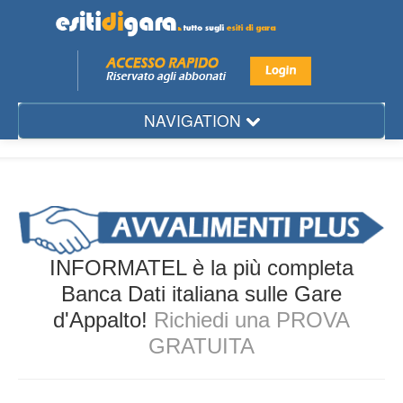
NAVIGATION
Mese
Regione
Provincia
Città
INFORMATEL è la più completa
Settore
Banca Dati italiana sulle Gare
d'Appalto!
Richiedi una PROVA
Ente
GRATUITA
Aggiudicatario
Gare d'Appalto...