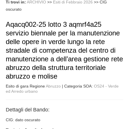
Ti trovi in:
ARCHIVIO
>>
Esiti di Febbraio 2026
>>
CIG
oscurato
Aqacq002-25 lotto 3 aqmrf4a25
servizio biennale per la manutenzione
delle opere in verde lungo la rete
stradale di competenza del centro di
manutenzione a dell’area gestione rete
abruzzo della struttura territoriale
abruzzo e molise
Esito di gara Regione
Abruzzo
| Categoria SOA:
OS24 - Verde
ed Arredo urbano
Dettagli del Bando:
CIG: dato oscurato