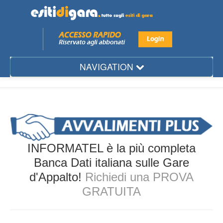
NAVIGATION
Mese
Regione
Provincia
Città
INFORMATEL è la più completa
Settore
Banca Dati italiana sulle Gare
d'Appalto!
Richiedi una PROVA
Ente
GRATUITA
Aggiudicatario
Gare d'Appalto...