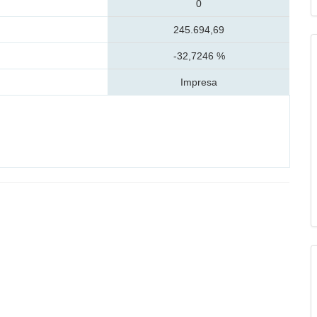
0
245.694,69
-32,7246 %
Impresa