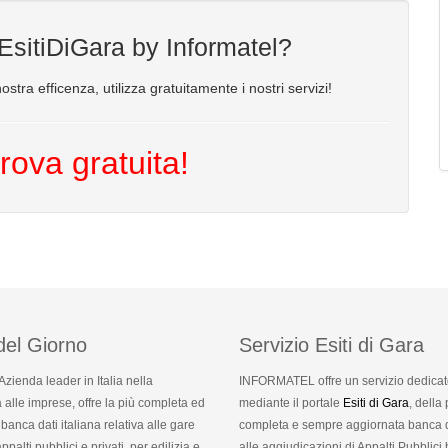
 EsitiDiGara by Informatel?
ostra efficenza, utilizza gratuitamente i nostri servizi!
rova gratuita!
del Giorno
Servizio Esiti di Gara
 Azienda leader in Italia nella
INFORMATEL offre un servizio dedicat
alle imprese, offre la più completa ed
mediante il portale
Esiti di Gara
, della 
banca dati italiana relativa alle gare
completa e sempre aggiornata banca da
ppalti pubblici e privati, per edilizia e
alle aggiudicazioni di Appalti Pubblici 