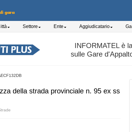
ittà
Settore
Ente
Aggiudicatario
Gar
INFORMATEL è la p
sulle Gare d'Appalt
AECF132DB
zza della strada provinciale n. 95 ex ss
Strade