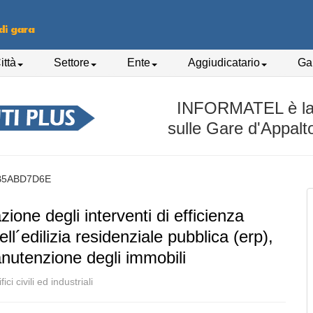
ittà
Settore
Ente
Aggiudicatario
Gar
INFORMATEL è la p
sulle Gare d'Appalt
B5ABD7D6E
zione degli interventi di efficienza
ell´edilizia residenziale pubblica (erp),
anutenzione degli immobili
ici civili ed industriali