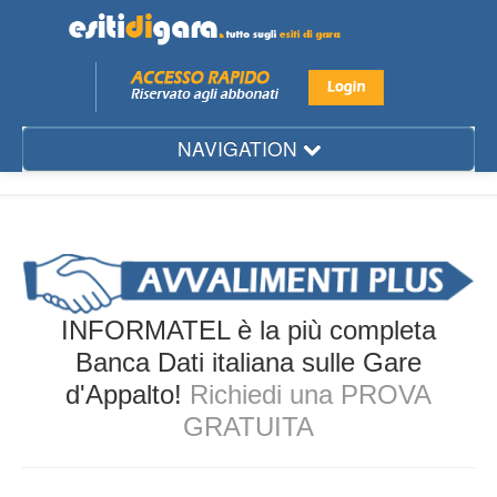
NAVIGATION
Mese
Regione
Provincia
Città
INFORMATEL è la più completa
Settore
Banca Dati italiana sulle Gare
d'Appalto!
Richiedi una PROVA
Ente
GRATUITA
Aggiudicatario
Gare d'Appalto...