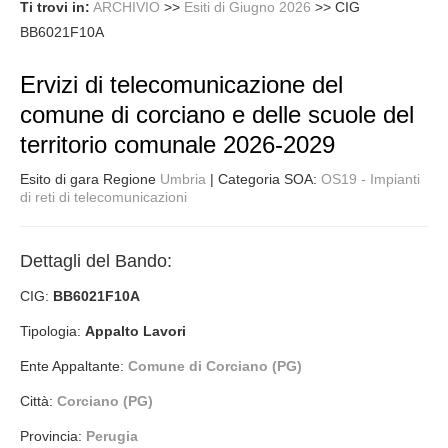
Ti trovi in:
ARCHIVIO
>>
Esiti di Giugno 2026
>>
CIG
BB6021F10A
Ervizi di telecomunicazione del
comune di corciano e delle scuole del
territorio comunale 2026-2029
Esito di gara Regione
Umbria
| Categoria SOA:
OS19 - Impianti
di reti di telecomunicazioni
Dettagli del Bando:
CIG:
BB6021F10A
Tipologia:
Appalto Lavori
Ente Appaltante:
Comune di Corciano (PG)
Città:
Corciano (PG)
Provincia:
Perugia